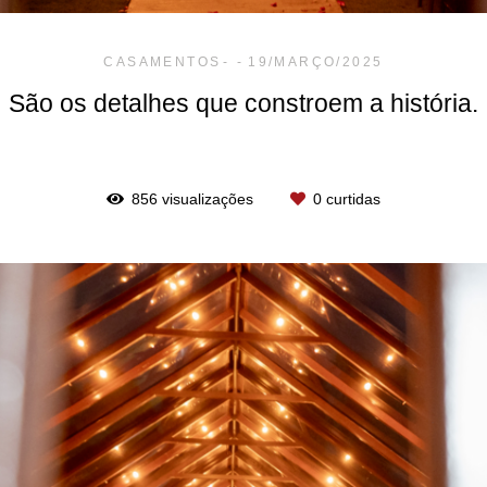
CASAMENTOS
19/MARÇO/2025
São os detalhes que constroem a história.
856
visualizações
0
curtidas