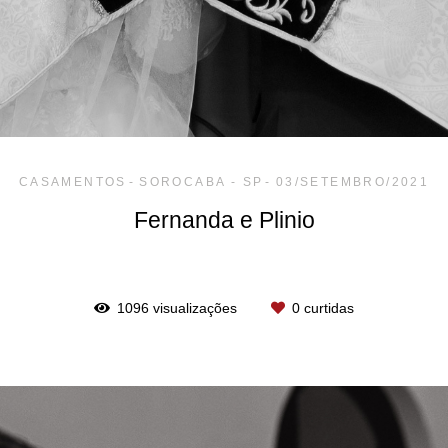
CASAMENTOS
SOROCABA - SP
03/SETEMBRO/2021
Fernanda e Plinio
1096
visualizações
0
curtidas