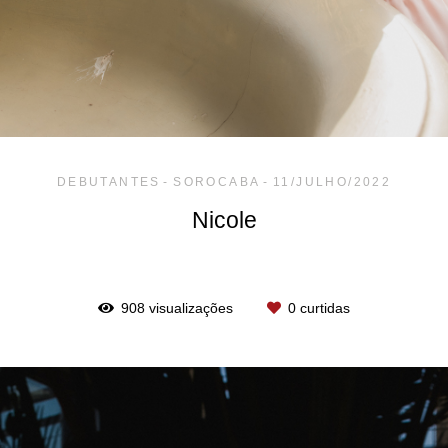
DEBUTANTES
SOROCABA
11/JULHO/2022
Nicole
908
visualizações
0
curtidas