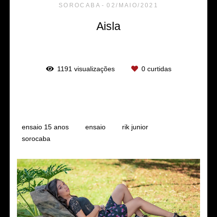
SOROCABA
02/MAIO/2021
Aisla
1191
visualizações
0
curtidas
Tags
ensaio 15 anos
ensaio
rik junior
sorocaba