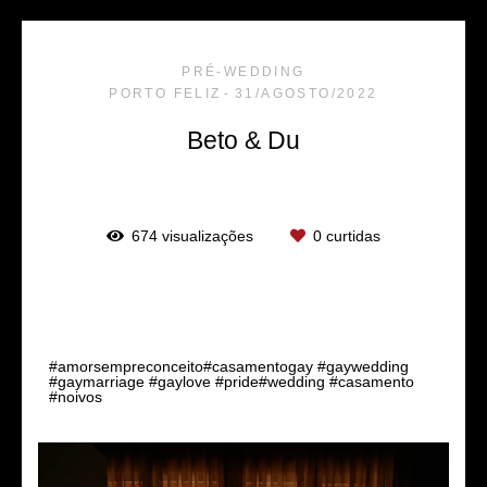
PRÉ-WEDDING
PORTO FELIZ
31/AGOSTO/2022
Beto & Du
674
visualizações
0
curtidas
Tags
#amorsempreconceito#casamentogay #gaywedding
#gaymarriage #gaylove #pride#wedding #casamento
#noivos